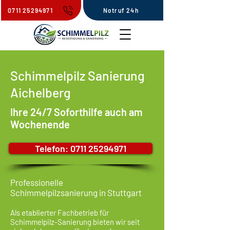
0711 25294971
Notruf 24h
Schimmelpilz Sanierung
Aichelberg
Ihre 24/7 Soforthilfe auch am
Wochenende
Telefon: 0711 25294971
Professionelle
Schimmelpilzsanierung in Stuttgart
Als etablierter Fachbetrieb für
Schimmelpilz-Sanierung bieten wir seit