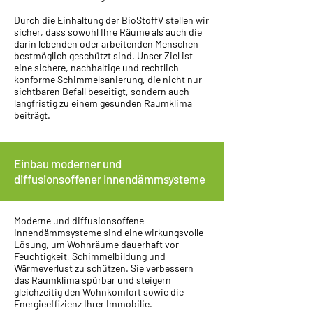
Durch die Einhaltung der BioStoffV stellen wir
sicher, dass sowohl Ihre Räume als auch die
darin lebenden oder arbeitenden Menschen
bestmöglich geschützt sind. Unser Ziel ist
eine sichere, nachhaltige und rechtlich
konforme Schimmelsanierung, die nicht nur
sichtbaren Befall beseitigt, sondern auch
langfristig zu einem gesunden Raumklima
beiträgt.
Einbau moderner und
diffusionsoffener Innendämmsysteme
Moderne und diffusionsoffene
Innendämmsysteme sind eine wirkungsvolle
Lösung, um Wohnräume dauerhaft vor
Feuchtigkeit, Schimmelbildung und
Wärmeverlust zu schützen. Sie verbessern
das Raumklima spürbar und steigern
gleichzeitig den Wohnkomfort sowie die
Energieeffizienz Ihrer Immobilie.