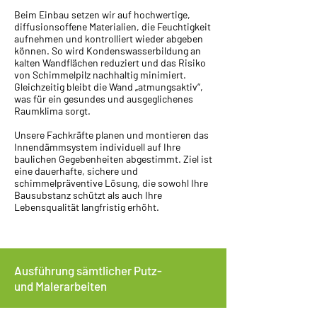
Beim Einbau setzen wir auf hochwertige,
diffusionsoffene Materialien, die Feuchtigkeit
aufnehmen und kontrolliert wieder abgeben
können. So wird Kondenswasserbildung an
kalten Wandflächen reduziert und das Risiko
von Schimmelpilz nachhaltig minimiert.
Gleichzeitig bleibt die Wand „atmungsaktiv“,
was für ein gesundes und ausgeglichenes
Raumklima sorgt.
Unsere Fachkräfte planen und montieren das
Innendämmsystem individuell auf Ihre
baulichen Gegebenheiten abgestimmt. Ziel ist
eine dauerhafte, sichere und
schimmelpräventive Lösung, die sowohl Ihre
Bausubstanz schützt als auch Ihre
Lebensqualität langfristig erhöht.
Ausführung sämtlicher Putz-
und Malerarbeiten