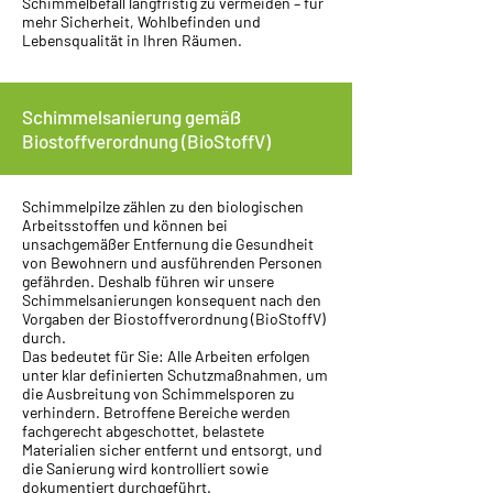
Schimmelbefall langfristig zu vermeiden – für
mehr Sicherheit, Wohlbefinden und
Lebensqualität in Ihren Räumen.
Schimmelsanierung gemäß
Biostoffverordnung (BioStoffV)
Schimmelpilze zählen zu den biologischen
Arbeitsstoffen und können bei
unsachgemäßer Entfernung die Gesundheit
von Bewohnern und ausführenden Personen
gefährden. Deshalb führen wir unsere
Schimmelsanierungen konsequent nach den
Vorgaben der Biostoffverordnung (BioStoffV)
durch.
Das bedeutet für Sie: Alle Arbeiten erfolgen
unter klar definierten Schutzmaßnahmen, um
die Ausbreitung von Schimmelsporen zu
verhindern. Betroffene Bereiche werden
fachgerecht abgeschottet, belastete
Materialien sicher entfernt und entsorgt, und
die Sanierung wird kontrolliert sowie
dokumentiert durchgeführt.