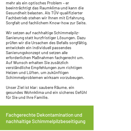
mehr als ein optisches Problem – er
beeinträchtigt das Raumklima und kann die
Gesundheit belasten. Als TÜV-qualifizierter
Fachbetrieb stehen wir Ihnen mit Erfahrung,
Sorgfalt und fachlichem Know-how zur Seite.
Wir setzen auf nachhaltige Schimmelpilz-
Sanierung statt kurzfristiger Lösungen. Dazu
prüfen wir die Ursachen des Befalls sorgfältig,
entwickeln ein individuell passendes
Sanierungskonzept und setzen alle
erforderlichen Maßnahmen fachgerecht um.
Auf Wunsch erhalten Sie zusätzlich
verständliche Empfehlungen zum richtigen
Heizen und Lüften, um zukünftigen
Schimmelproblemen wirksam vorzubeugen.
Unser Ziel ist klar: saubere Räume, ein
gesundes Wohnklima und ein sicheres Gefühl
für Sie und Ihre Familie.
Fachgerechte Dekontamination und
nachhaltige Schimmelpilzbeseitigung