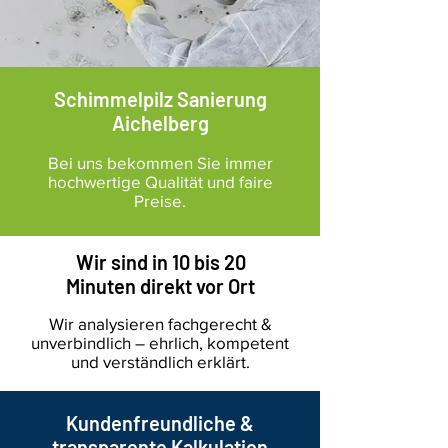
Schimmelpilz Sanierung
Aichelberg
Bei uns bekommen Sie immer
hochwertige Qualität und faire
Preise.
Wir sind in 10 bis 20
Minuten direkt vor Ort
Wir analysieren fachgerecht &
unverbindlich – ehrlich, kompetent
und verständlich erklärt.
Kundenfreundliche &
transparente Kalkulation