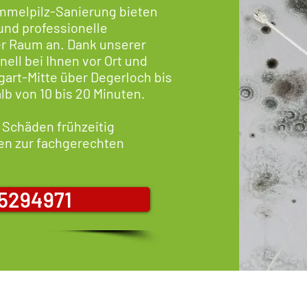
himmelpilz-Sanierung bieten
 und professionelle
r Raum an. Dank unserer
nell bei Ihnen vor Ort und
tgart-Mitte über Degerloch bis
lb von 10 bis 20 Minuten.
, Schäden frühzeitig
en zur fachgerechten
.
25294971