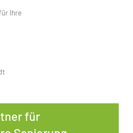
ür Ihre
100% EMPFEHLUNGEN
Mehr Infos
dt
tner für
ere Sanierung