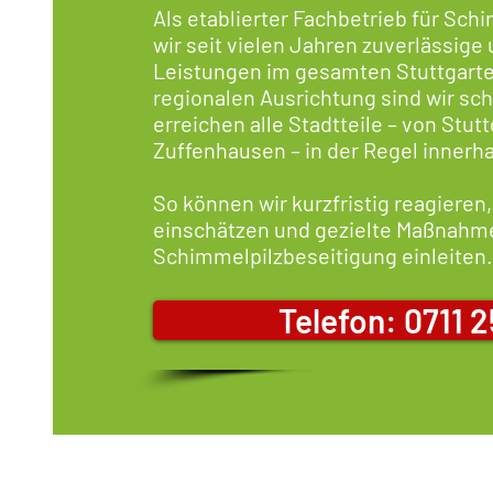
Als etablierter Fachbetrieb für Sc
wir seit vielen Jahren zuverlässige
Leistungen im gesamten Stuttgarte
regionalen Ausrichtung sind wir sch
erreichen alle Stadtteile – von Stut
Zuffenhausen – in der Regel innerha
So können wir kurzfristig reagieren
einschätzen und gezielte Maßnahm
Schimmelpilzbeseitigung einleiten
Telefon: 0711 