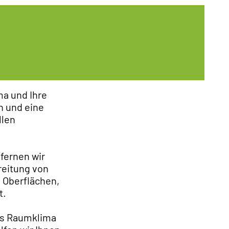
ma und Ihre
n und eine
llen
fernen wir
reitung von
 Oberflächen,
t.
des Raumklima