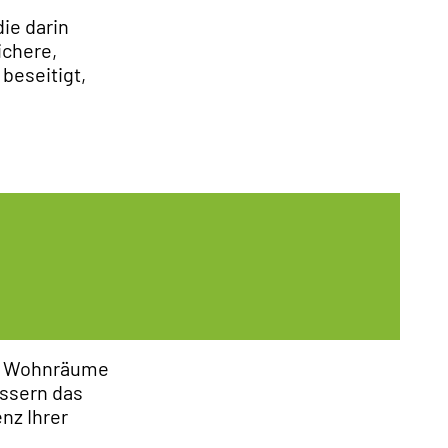
die darin
ichere,
beseitigt,
um Wohnräume
essern das
nz Ihrer