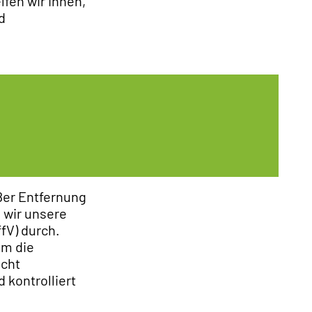
fen wir Ihnen,
d
ßer Entfernung
 wir unsere
fV) durch.
um die
echt
 kontrolliert