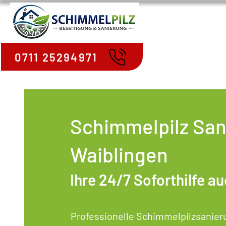
0711 25294971
Schimmelpilz San
Waiblingen
Ihre 24/7 Soforthilfe 
Professionelle Schimmelpilzsanieru