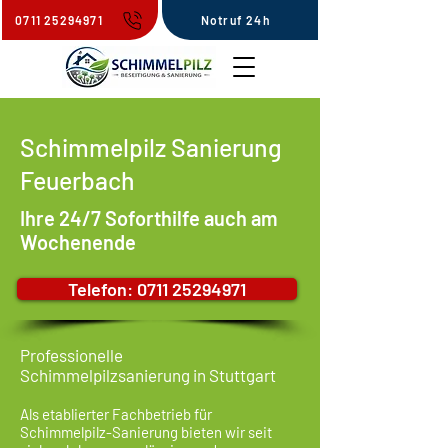
0711 25294971
Notruf 24h
Schimmelpilz Sanierung
Feuerbach
Ihre 24/7 Soforthilfe auch am
Wochenende
Telefon: 0711 25294971
Professionelle
Schimmelpilzsanierung in Stuttgart
Als etablierter Fachbetrieb für
Schimmelpilz-Sanierung bieten wir seit