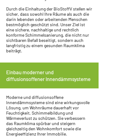
Durch die Einhaltung der BioStoffV stellen wir
sicher, dass sowohl Ihre Räume als auch die
darin lebenden oder arbeitenden Menschen
bestmöglich geschützt sind. Unser Ziel ist
eine sichere, nachhaltige und rechtlich
konforme Schimmelsanierung, die nicht nur
sichtbaren Befall beseitigt, sondern auch
langfristig zu einem gesunden Raumklima
beiträgt.
Einbau moderner und
diffusionsoffener Innendämmsysteme
Moderne und diffusionsoffene
Innendämmsysteme sind eine wirkungsvolle
Lösung, um Wohnräume dauerhaft vor
Feuchtigkeit, Schimmelbildung und
Wärmeverlust zu schützen. Sie verbessern
das Raumklima spürbar und steigern
gleichzeitig den Wohnkomfort sowie die
Energieeffizienz Ihrer Immobilie.