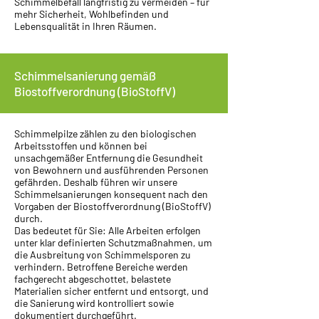
Schimmelbefall langfristig zu vermeiden – für
mehr Sicherheit, Wohlbefinden und
Lebensqualität in Ihren Räumen.
Schimmelsanierung gemäß
Biostoffverordnung (BioStoffV)
Schimmelpilze zählen zu den biologischen
Arbeitsstoffen und können bei
unsachgemäßer Entfernung die Gesundheit
von Bewohnern und ausführenden Personen
gefährden. Deshalb führen wir unsere
Schimmelsanierungen konsequent nach den
Vorgaben der Biostoffverordnung (BioStoffV)
durch.
Das bedeutet für Sie: Alle Arbeiten erfolgen
unter klar definierten Schutzmaßnahmen, um
die Ausbreitung von Schimmelsporen zu
verhindern. Betroffene Bereiche werden
fachgerecht abgeschottet, belastete
Materialien sicher entfernt und entsorgt, und
die Sanierung wird kontrolliert sowie
dokumentiert durchgeführt.