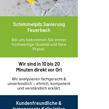
Schimmelpilz Sanierung
Feuerbach
Bei uns bekommen Sie immer
hochwertige Qualität und faire
Preise.
Wir sind in 10 bis 20
Minuten direkt vor Ort
Wir analysieren fachgerecht &
unverbindlich – ehrlich, kompetent
und verständlich erklärt.
Kundenfreundliche &
transparente Kalkulation