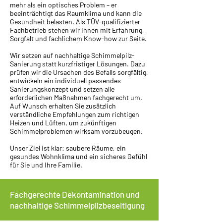
mehr als ein optisches Problem – er
beeinträchtigt das Raumklima und kann die
Gesundheit belasten. Als TÜV-qualifizierter
Fachbetrieb stehen wir Ihnen mit Erfahrung,
Sorgfalt und fachlichem Know-how zur Seite.
Wir setzen auf nachhaltige Schimmelpilz-
Sanierung statt kurzfristiger Lösungen. Dazu
prüfen wir die Ursachen des Befalls sorgfältig,
entwickeln ein individuell passendes
Sanierungskonzept und setzen alle
erforderlichen Maßnahmen fachgerecht um.
Auf Wunsch erhalten Sie zusätzlich
verständliche Empfehlungen zum richtigen
Heizen und Lüften, um zukünftigen
Schimmelproblemen wirksam vorzubeugen.
Unser Ziel ist klar: saubere Räume, ein
gesundes Wohnklima und ein sicheres Gefühl
für Sie und Ihre Familie.
Fachgerechte Dekontamination und
nachhaltige Schimmelpilzbeseitigung