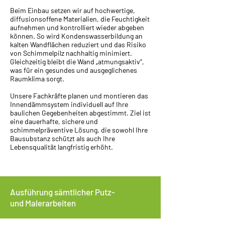
Beim Einbau setzen wir auf hochwertige,
diffusionsoffene Materialien, die Feuchtigkeit
aufnehmen und kontrolliert wieder abgeben
können. So wird Kondenswasserbildung an
kalten Wandflächen reduziert und das Risiko
von Schimmelpilz nachhaltig minimiert.
Gleichzeitig bleibt die Wand „atmungsaktiv“,
was für ein gesundes und ausgeglichenes
Raumklima sorgt.
Unsere Fachkräfte planen und montieren das
Innendämmsystem individuell auf Ihre
baulichen Gegebenheiten abgestimmt. Ziel ist
eine dauerhafte, sichere und
schimmelpräventive Lösung, die sowohl Ihre
Bausubstanz schützt als auch Ihre
Lebensqualität langfristig erhöht.
Ausführung sämtlicher Putz-
und Malerarbeiten