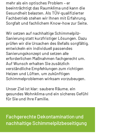
mehr als ein optisches Problem – er
beeinträchtigt das Raumklima und kann die
Gesundheit belasten. Als TÜV-qualifizierter
Fachbetrieb stehen wir Ihnen mit Erfahrung,
Sorgfalt und fachlichem Know-how zur Seite.
Wir setzen auf nachhaltige Schimmelpilz-
Sanierung statt kurzfristiger Lösungen. Dazu
prüfen wir die Ursachen des Befalls sorgfältig,
entwickeln ein individuell passendes
Sanierungskonzept und setzen alle
erforderlichen Maßnahmen fachgerecht um.
Auf Wunsch erhalten Sie zusätzlich
verständliche Empfehlungen zum richtigen
Heizen und Lüften, um zukünftigen
Schimmelproblemen wirksam vorzubeugen.
Unser Ziel ist klar: saubere Räume, ein
gesundes Wohnklima und ein sicheres Gefühl
für Sie und Ihre Familie.
Fachgerechte Dekontamination und
nachhaltige Schimmelpilzbeseitigung