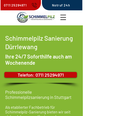
0711 25294971
Notruf 24h
Schimmelpilz Sanierung
Dürrlewang
Ihre 24/7 Soforthilfe auch am
Wochenende
Telefon: 0711 25294971
Professionelle
Schimmelpilzsanierung in Stuttgart
Als etablierter Fachbetrieb für
Schimmelpilz-Sanierung bieten wir seit