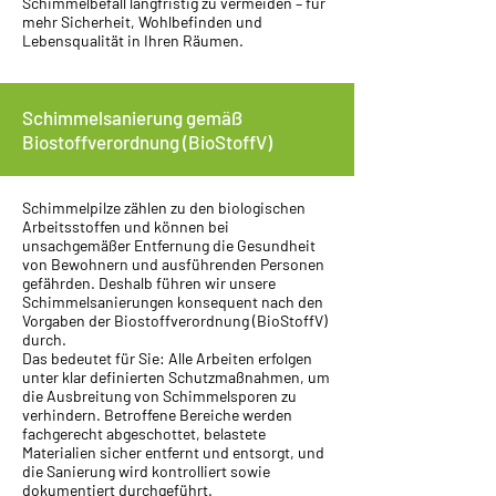
Schimmelbefall langfristig zu vermeiden – für
mehr Sicherheit, Wohlbefinden und
Lebensqualität in Ihren Räumen.
Schimmelsanierung gemäß
Biostoffverordnung (BioStoffV)
Schimmelpilze zählen zu den biologischen
Arbeitsstoffen und können bei
unsachgemäßer Entfernung die Gesundheit
von Bewohnern und ausführenden Personen
gefährden. Deshalb führen wir unsere
Schimmelsanierungen konsequent nach den
Vorgaben der Biostoffverordnung (BioStoffV)
durch.
Das bedeutet für Sie: Alle Arbeiten erfolgen
unter klar definierten Schutzmaßnahmen, um
die Ausbreitung von Schimmelsporen zu
verhindern. Betroffene Bereiche werden
fachgerecht abgeschottet, belastete
Materialien sicher entfernt und entsorgt, und
die Sanierung wird kontrolliert sowie
dokumentiert durchgeführt.