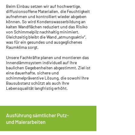
Beim Einbau setzen wir auf hochwertige,
diffusionsoffene Materialien, die Feuchtigkeit
aufnehmen und kontrolliert wieder abgeben
können. So wird Kondenswasserbildung an
kalten Wandflächen reduziert und das Risiko
von Schimmelpilz nachhaltig minimiert.
Gleichzeitig bleibt die Wand „atmungsaktiv“,
was für ein gesundes und ausgeglichenes
Raumklima sorgt.
Unsere Fachkräfte planen und montieren das
Innendämmsystem individuell auf Ihre
baulichen Gegebenheiten abgestimmt. Ziel ist
eine dauerhafte, sichere und
schimmelpräventive Lösung, die sowohl Ihre
Bausubstanz schützt als auch Ihre
Lebensqualität langfristig erhöht.
Ausführung sämtlicher Putz-
und Malerarbeiten