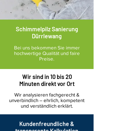
Schimmelpilz Sanierung
Dürrlewang
Bei uns bekommen Sie immer
hochwertige Qualität und faire
Preise.
Wir sind in 10 bis 20
Minuten direkt vor Ort
Wir analysieren fachgerecht &
unverbindlich – ehrlich, kompetent
und verständlich erklärt.
Kundenfreundliche &
transparente Kalkulation