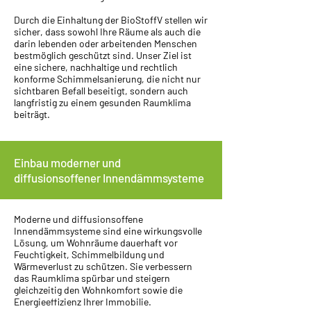
Durch die Einhaltung der BioStoffV stellen wir
sicher, dass sowohl Ihre Räume als auch die
darin lebenden oder arbeitenden Menschen
bestmöglich geschützt sind. Unser Ziel ist
eine sichere, nachhaltige und rechtlich
konforme Schimmelsanierung, die nicht nur
sichtbaren Befall beseitigt, sondern auch
langfristig zu einem gesunden Raumklima
beiträgt.
Einbau moderner und
diffusionsoffener Innendämmsysteme
Moderne und diffusionsoffene
Innendämmsysteme sind eine wirkungsvolle
Lösung, um Wohnräume dauerhaft vor
Feuchtigkeit, Schimmelbildung und
Wärmeverlust zu schützen. Sie verbessern
das Raumklima spürbar und steigern
gleichzeitig den Wohnkomfort sowie die
Energieeffizienz Ihrer Immobilie.